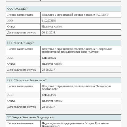
ООО "АСПЕКТ"
Полное наименование
Общество с ограниченной ответственностью "АСПЕКТ"
ИНН
1102073384
Статус
Является членом
Дата получения допуска
20.11.2016
ООО "СКТБ "Сатурн"
Полное наименование
Общество с ограниченной ответственностью "Специальное
конструкторско-технологическое бюро "Сатурн"
ИНН
1215069332
Статус
Является членом
Дата получения допуска
28.09.2017
ООО "Технологии безопасности"
Полное наименование
Общество с ограниченной ответственностью "Технологии
безопасности"
ИНН
1215113422
Статус
Является членом
Дата получения допуска
28.09.2017
ИП Захаров Константин Владимирович
Полное наименование
Индивидуальный предприниматель Захаров Константин
Владимирович