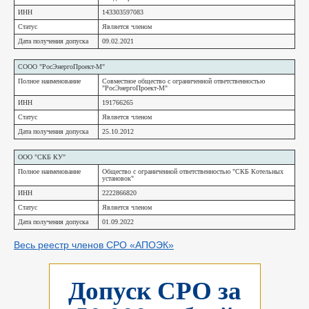
ИНН
143303597083
Статус
Является членом
Дата получения допуска
09.02.2021
СООО "РосЭнергоПроект-М"
Полное наименование
Совместное общество с ограниченной ответственностью
"РосЭнергоПроект-М"
ИНН
191766265
Статус
Является членом
Дата получения допуска
25.10.2012
ООО "СКБ КУ"
Полное наименование
Общество с ограниченной ответственностью "СКБ Котельных
установок"
ИНН
2222866820
Статус
Является членом
Дата получения допуска
01.09.2022
Весь реестр членов СРО «АПОЭК»
Допуск СРО за